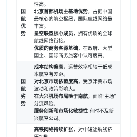
性高。
国
北京首都机场主基地优势
，占据中国
航
最核心的航空枢纽，国际航线网络最
优
丰富。
势
星空联盟核心成员
，拥有优质的全球
航线网络衔接。
优质的商务客源基础
，在政府、大型
国企、国际商务旅客中认可度高。
成本结构偏高
，运营效率相较于低成
本航空有差距。
国
对北京市场依赖度高
，受京津冀市场
航
波动和政策影响大。
劣
在大兴机场布局晚于南航
，面临“主场”
势
分流风险。
服务创新和市场化敏捷性
有时不及新
兴航空公司。
高铁网络持续扩张
，对中短途航线挤
压加剧。