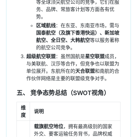
等全球顶尖航空公司的竞争，它们在服
务、品牌、常旅客计划等方面各有优
势。
区域航线
：在东亚、东南亚市场，需与
国泰航空（及旗下香港快运）、新加坡
航空、全日空、大韩航空
等以服务著称
的航空公司竞争。
超级航空联盟
：虽然国航是
星空联盟
成员，
与美联航、汉莎等合作，但竞争也以联盟为
单位展开。东航所在的
天合联盟
和南航的合
作伙伴网络是主要的联盟级竞争对手。
五、 竞争态势总结（SWOT视角）
维
说明
度
载旗航空地位
，拥有最高级别的国家
外交、要客运输任务背书，品牌权威