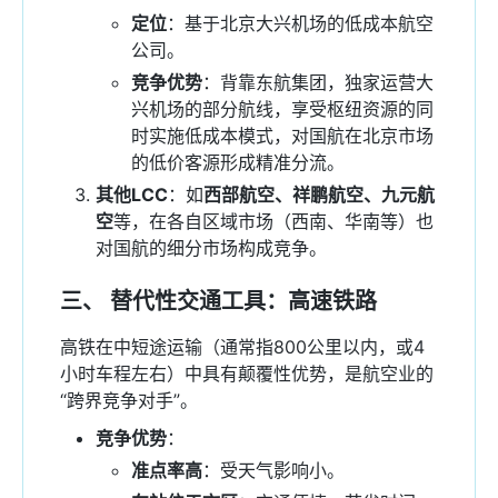
定位
：基于北京大兴机场的低成本航空
公司。
竞争优势
：背靠东航集团，独家运营大
兴机场的部分航线，享受枢纽资源的同
时实施低成本模式，对国航在北京市场
的低价客源形成精准分流。
其他LCC
：如
西部航空、祥鹏航空、九元航
空
等，在各自区域市场（西南、华南等）也
对国航的细分市场构成竞争。
三、 替代性交通工具：高速铁路
高铁在中短途运输（通常指800公里以内，或4
小时车程左右）中具有颠覆性优势，是航空业的
“跨界竞争对手”。
竞争优势
：
准点率高
：受天气影响小。