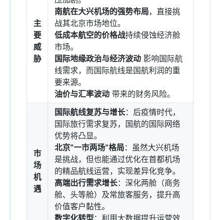
南航在大兴机场的强势布局
，直接挑
主
战其北京市场地位。
要
低成本航空的价格战
持续侵蚀经济舱
威
市场。
胁
国际地缘政治与经济波动
影响国际航
线需求，而国际航线是国航利润的重
要来源。
油价与汇率波动
带来的财务风险。
国际航线复苏与增长
：后疫情时代，
国际旅行需求复苏，国航的国际网络
优势将凸显。
北京“一市两场”格局
：虽然大兴机场
市
是挑战，但也能通过优化在首都机场
场
的精品航线运营，实现差异化竞争。
机
高端出行需求增长
：深化两舱（商务
遇
舱、头等舱）及常旅客服务，提升高
价值客户黏性。
数字化转型
：利用大数据提升运营效