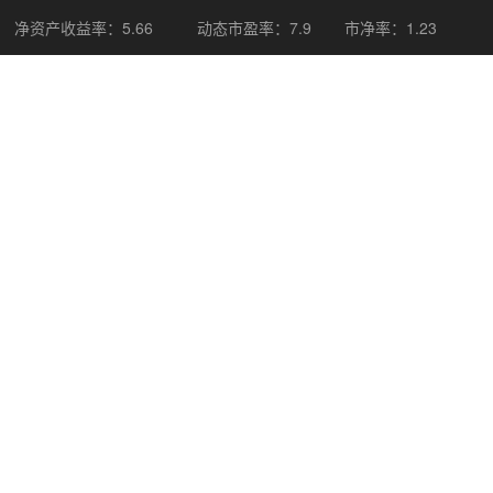
净资产收益率：5.66
动态市盈率：7.9
市净率：1.23