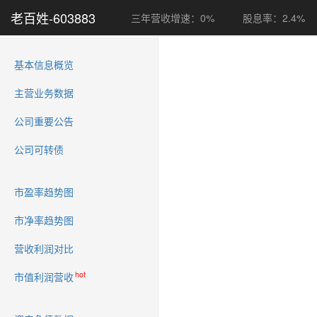
老百姓-603883
三年营收增速：0%
股息率：2.4%
(current)
基本信息概览
主营业务数据
公司重要公告
公司可转债
市盈率趋势图
市净率趋势图
营收利润对比
hot
市值利润营收