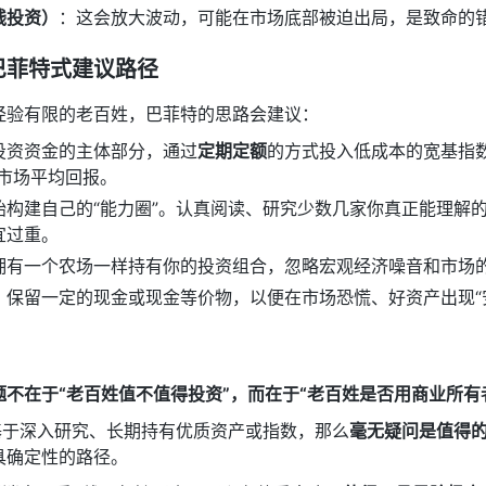
钱投资）
：这会放大波动，可能在市场底部被迫出局，是致命的
巴菲特式建议路径
经验有限的老百姓，巴菲特的思路会建议：
投资资金的主体部分，通过
定期定额
的方式投入低成本的宽基指数
上市场平均回报。
始构建自己的“能力圈”。认真阅读、研究少数几家你真正能理解的
宜过重。
拥有一个农场一样持有你的投资组合，忽略宏观经济噪音和市场
：保留一定的现金或现金等价物，以便在市场恐慌、好资产出现“
题不在于“老百姓值不值得投资”，而在于“老百姓是否用商业所
是基于深入研究、长期持有优质资产或指数，那么
毫无疑问是值得
具确定性的路径。