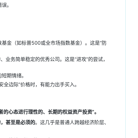
错误。
基金（如标普500或全市场指数基金）。这是“防
、业务简单稳定的优秀公司。这是“进攻”的尝试，
的短期情绪。
安全边际”价格时，有能力出手买入。
有者的心态进行理性的、长期的权益资产投资”。
的，甚至是必须的
。这几乎是普通人跨越经济阶层、