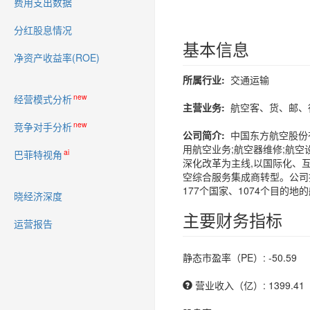
费用支出数据
分红股息情况
基本信息
净资产收益率(ROE)
所属行业:
交通运输
new
经营模式分析
主营业务:
航空客、货、邮、行
new
竞争对手分析
公司简介:
中国东方航空股份
用航空业务;航空器维修;航空
ai
巴菲特视角
深化改革为主线,以国际化、
空综合服务集成商转型。公司打
177个国家、1074个目的
晓经济深度
主要财务指标
运营报告
静态市盈率（PE）: -50.59
营业收入（亿）: 1399.41