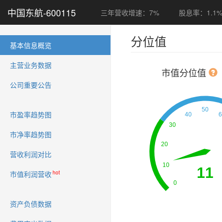
中国东航-600115
三年营收增速：7%
股息率：1.1
分位值
(current)
基本信息概览
主营业务数据
市值分位值
公司重要公告
市盈率趋势图
市净率趋势图
营收利润对比
hot
市值利润营收
资产负债数据