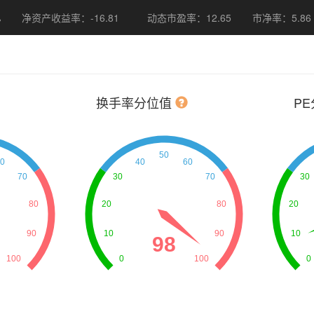
%
净资产收益率：-16.81
动态市盈率：12.65
市净率：5.86
换手率分位值
P