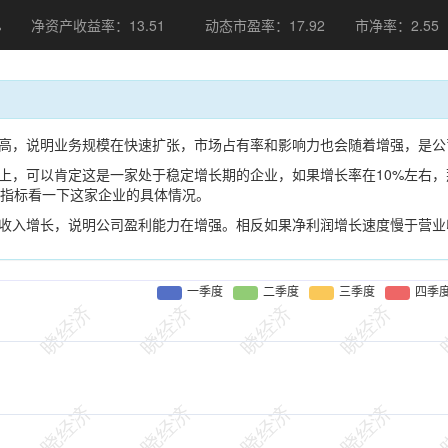
%
净资产收益率：13.51
动态市盈率：17.92
市净率：2.55
率高，说明业务规模在快速扩张，市场占有率和影响力也会随着增强，是
%以上，可以肯定这是一家处于稳定增长期的企业，如果增长率在10%左
指标看一下这家企业的具体情况。
业收入增长，说明公司盈利能力在增强。相反如果净利润增长速度慢于营