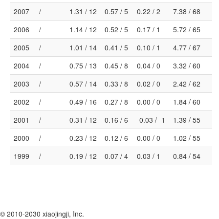
2007
/
1.31 / 12
0.57 / 5
0.22 / 2
7.38 / 68
2006
/
1.14 / 12
0.52 / 5
0.17 / 1
5.72 / 65
2005
/
1.01 / 14
0.41 / 5
0.10 / 1
4.77 / 67
2004
/
0.75 / 13
0.45 / 8
0.04 / 0
3.32 / 60
2003
/
0.57 / 14
0.33 / 8
0.02 / 0
2.42 / 62
2002
/
0.49 / 16
0.27 / 8
0.00 / 0
1.84 / 60
2001
/
0.31 / 12
0.16 / 6
-0.03 / -1
1.39 / 55
2000
/
0.23 / 12
0.12 / 6
0.00 / 0
1.02 / 55
1999
/
0.19 / 12
0.07 / 4
0.03 / 1
0.84 / 54
© 2010-2030 xiaojingji, Inc.