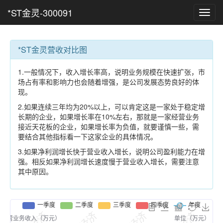
*ST金灵-300091
Toggl
navig
*ST金灵营收对比图
1.一般情况下，收入增长率高，说明业务规模在快速扩张，市
场占有率和影响力也会随着增强，是公司发展态势良好的体
现。
2.如果连续三年均为20%以上，可以肯定这是一家处于稳定增
长期的企业，如果增长率在10%左右，那就是一家经营业务
接近天花板的企业，如果增长率为负值，就要谨慎一些，需
要结合其他指标看一下这家企业的具体情况。
3.如果净利润增长快于营业收入增长，说明公司盈利能力在增
强。相反如果净利润增长速度慢于营业收入增长，需要注意
其中原因。