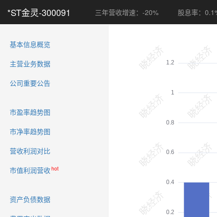
*ST金灵-300091
三年营收增速：-20%
股息率：0.1
(current)
基本信息概览
主营业务数据
公司重要公告
市盈率趋势图
市净率趋势图
营收利润对比
hot
市值利润营收
资产负债数据