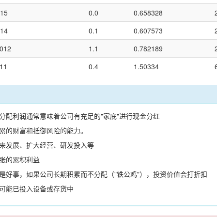
015
0.0
0.658328
014
0.1
0.607573
2012
1.1
0.782189
011
0.4
1.50334
未分配利润通常意味着公司有充足的"家底"进行现金分红
积累的财富和抵御风险的能力。
未来发展、扩大经营、研发投入等
主张的累积利益
总是好事，如果公司长期积累而不分配（"铁公鸡"），投资价值会打折扣
，可能已投入设备或存货中