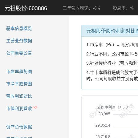
元祖股份-603886
三年营收增速：-8%
股息率：%
(current)
基本信息概览
元祖股份股价利润对比
主营业务数据
1.市净率（Pe）= 股价/
公司重要公告
2.行业不同，公司市盈率
3.针对传统行业（营收和
市盈率趋势图
4.牛市本质就是成倍放大
时，公司每股收益并没有放
市净率趋势图
营收利润对比
hot
市值利润营收
资产负债数据