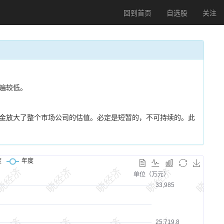
回到首页
自选股
关注
遍较低。
资金放大了整个市场公司的估值。必定是短暂的，不可持续的。此