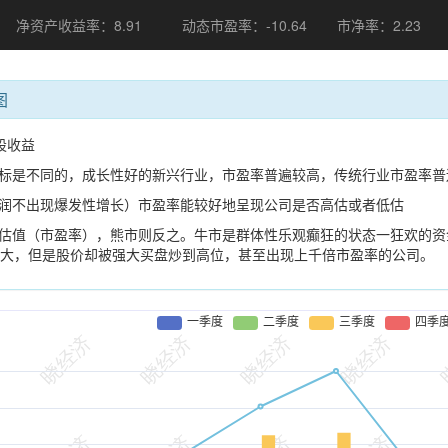
净资产收益率：8.91
动态市盈率：-10.64
市净率：2.23
图
每股收益
指标是不同的，成长性好的新兴行业，市盈率普遍较高，传统行业市盈率普
利润不出现爆发性增长）市盈率能较好地呈现公司是否高估或者低估
了估值（市盈率），熊市则反之。牛市是群体性乐观癫狂的状态一狂欢的
大，但是股价却被强大买盘炒到高位，甚至出现上千倍市盈率的公司。