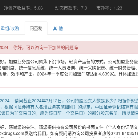
净资产收益率：5.66
动态市盈率：7.9
市净率：1.23
重组/收购
问董秘
其 他
00 CST 2024 你好，可以咨询一下加盟的问题吗
好。加盟业务是公司聚焦下沉市场，轻资产运营的方式。公司加盟业务坚持
管理制度、统一信息系统、统一人员培训、统一采购配送、统一财务管理
质量、效率和产出。2024年一季度公司加盟门店达到4,639家。具体加盟政
6:00 CST 2024 请问截止2024年7月12日，公司持股股东人数是多少？
，根据《证券持有人名册业务实施细则》的规定，中国证券登记结算有限
日（该日为非交易日的，应为该日前一个交易日）的部分股东名册。所以请
好，感谢您的关注。请您提供持有公司股份的书面文件（个人身份证明文
bxdrugs.com发送给我们，如有疑问请咨询公司投资者热线0731-84