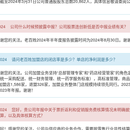
至2024年3月31日公司普通股股东总数20,862人，具体信息敬请查阅公
:00 CST 2024 公司什么时候预披露中报？公司股票连创新低是否中报业绩有关？
您的关注。老百姓2024年半年度报告披露时间为2024年8月30日。谢
:00 CST 2024 请问老百姓加盟店的闭店率是多少？单店的净利润是多少？
谢您的关注。公司加盟业务坚持“总部管理专家”和“药店经营管家”的角色
统一采购配送、统一财务管理、统一药学服务标准），高标准管理，商品1
增加盟店1,586家，退盟326家，加盟业务整体门店规模持续领先同行。20
2023年年报。谢谢！
20:00 CST 2024 您好，贵公司年报中关于票折返利和促销服务费核算情
算，以及具体核算方式？
好！感谢您的关注。公司与供应商的业务合作，需要按零售行业共性结算