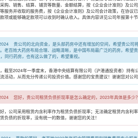
采购、销售、结算、铺货等数量、金额结算，按《企业会计准则》及公司
等服务并收取的服务费，按《企业会计准则》及公司会计政策，在协议已
款项或能够确定款项可以收到时确认收入。具体内容详见公司年报第十节财
52:00 CST 2024 贵公司的北向资金，是头部药房中还有增加的空间，希
。老百姓大药房布局合理、战略清晰，是中国布局最广泛的药房，希望贵
吧，同行药房，也有这么做了的，希望重视。
，截至2024年一季度末，香港中央结算有限公司（沪港通投资者）持有公
流活动，从而充分传递公司投资价值。感谢您的宝贵建议！谢谢您对公司
:00 CST 2024 您好，贵公司租赁负债折现率是怎么确定的，2023年具体是多少
好，公司采用租赁内含利率作为租赁负债折现率；无法确定租赁内含利率的
赁负债的折现率，没有统一的数值，谢谢您的关注！