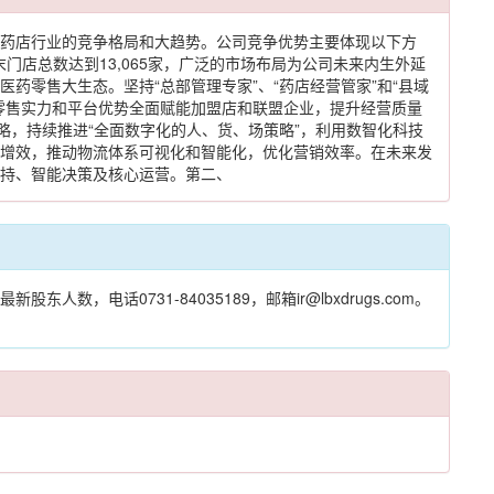
药店行业的竞争格局和大趋势。公司竞争优势主要体现以下方
门店总数达到13,065家，广泛的市场布局为公司未来内生外延
药零售大生态。坚持“总部管理专家”、“药店经营管家”和“县域
零售实力和平台优势全面赋能加盟店和联盟企业，提升经营质量
略，持续推进“全面数字化的人、货、场策略”，利用数智化科技
增效，推动物流体系可视化和智能化，优化营销效率。在未来发
持、智能决策及核心运营。第二、
话0731-84035189，邮箱ir@lbxdrugs.com。
！