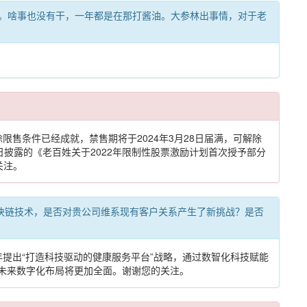
可以提早发下。啥事也没有干，一年都是在那打酱油。大参林出事情，对于老
限售条件已经成就，禁售期将于2024年3月28日届满，可解除
13日披露的《老百姓关于2022年限制性股票激励计划首次授予部分
关注。
都实施了区块链技术，是否对贵公司维系现有客户关系产生了新挑战？是否
年提出“打造科技驱动的健康服务平台”战略，通过数智化科技赋能
，未来数字化布局将更加全面。谢谢您的关注。