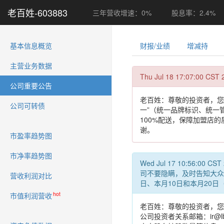
老百姓-603883
三年营收增速：0%
股息率：2.4%
(current)
基本信息概览
财报/业绩
增减持
主营业务数据
Thu Jul 18 17:07:
公司重要公告
老百姓：尊敬的投资者，您
公司可转债
一”（统一品牌标识、统一
100%配送，保障加盟店的
谢。
市盈率趋势图
市净率趋势图
Wed Jul 17 10:5
司不要隐瞒，及时告知大众
营收利润对比
日、本月10日和本月20
hot
市值利润营收
老百姓：尊敬的投资者，您
公司投资者关系邮箱：ir@l