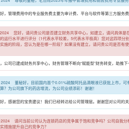
37:00 CST 2024 尊敬的董秘，老百姓2023年年报中管理费用和销售费
好，管理费用中的专业服务费主要为审计费、平台与软件等第三方服务费
48:00 CST 2024 您好，请问贵公司是否建立财务共享中心，如建立，请
的运行水平进行评分（1代表水平较差，5代表水平极高）您对这四项分
实施的阶段，您认为是在哪一阶段？如果没有建立，请问贵公司是否有使
，公司已建成财务共享中心，财务管理不断向“赋能型”财务转变，助推
10:00 CST 2024 董秘好，目前国内首个0.01%硫酸阿托品滴眼液已
算？为公司旗下的药店增流，为公司业绩添彩！谢谢！
好，感谢您的宝贵建议！我们已经转达给公司管理层。谢谢您对公司的关
06:00 CST 2024 请问当前公司认为连锁药店的竞争属于饱和竞争吗？
实措施提升自己的竞争力？